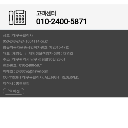
고객센터
010-2400-5871
상호 : 대구용달이사
053-243-2424.1004114.co.kr
화물자동차운송사업허가번호: 제2015-47호
대표 : 채영길
개인정보책임자 성명 : 채영길
주소 : 대구광역시 남구 성당로30길 23-51
전화번호 : 010-2400-5871
이메일 : 2400cyg@naver.com
COPYRIGHT 대구용달이사. ALL RIGHT RESERVED.
제작사 : 홍련닷컴
PC 버전