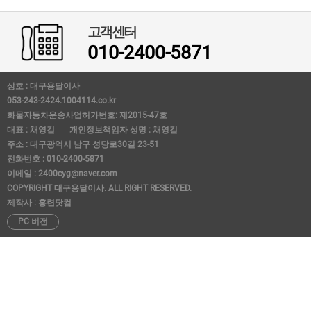
고객센터
010-2400-5871
상호 : 대구용달이사
053-243-2424.1004114.co.kr
화물자동차운송사업허가번호: 제2015-47호
대표 : 채영길
개인정보책임자 성명 : 채영길
주소 : 대구광역시 남구 성당로30길 23-51
전화번호 : 010-2400-5871
이메일 : 2400cyg@naver.com
COPYRIGHT 대구용달이사. ALL RIGHT RESERVED.
제작사 : 홍련닷컴
PC 버전