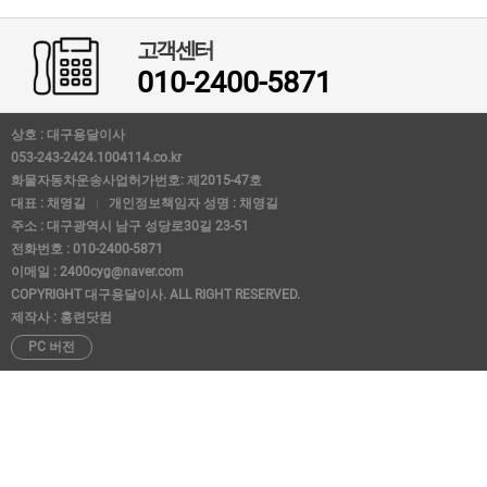
고객센터
010-2400-5871
상호 : 대구용달이사
053-243-2424.1004114.co.kr
화물자동차운송사업허가번호: 제2015-47호
대표 : 채영길
개인정보책임자 성명 : 채영길
주소 : 대구광역시 남구 성당로30길 23-51
전화번호 : 010-2400-5871
이메일 : 2400cyg@naver.com
COPYRIGHT 대구용달이사. ALL RIGHT RESERVED.
제작사 : 홍련닷컴
PC 버전